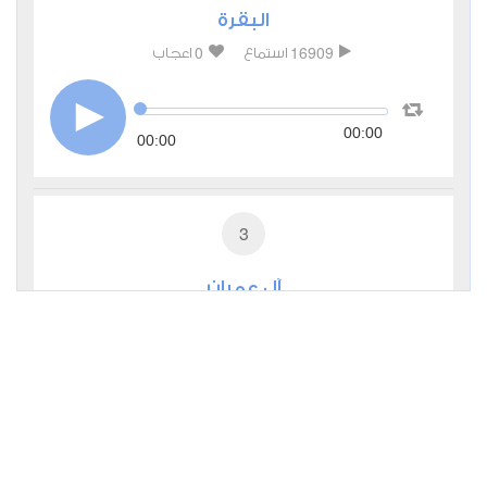
البقرة
0
16909
استماع
اعجاب
00:00
00:00
3
آل عمران
0
8419
استماع
اعجاب
00:00
00:00