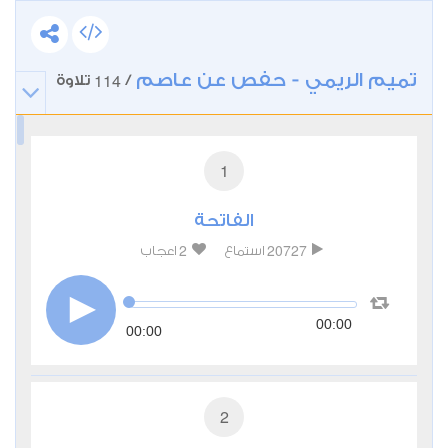
تميم الريمي - حفص عن عاصم
114
/
تلاوة
1
الفاتحة
2
20727
استماع
اعجاب
00:00
00:00
2