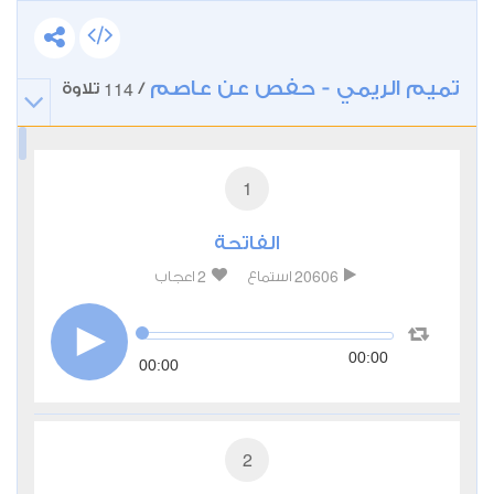
تميم الريمي - حفص عن عاصم
114
/
تلاوة
1
الفاتحة
2
20606
استماع
اعجاب
00:00
00:00
2