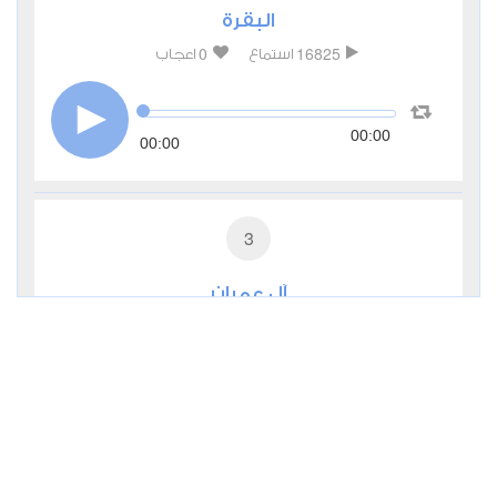
البقرة
0
16825
استماع
اعجاب
00:00
00:00
3
آل عمران
0
8356
استماع
اعجاب
00:00
00:00