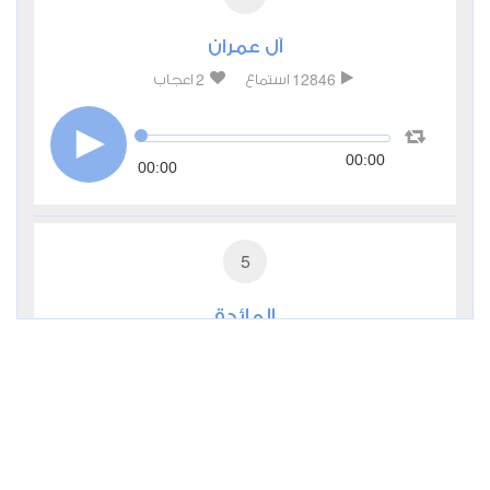
آل عمران
2
12846
استماع
اعجاب
00:00
00:00
5
المائدة
0
6534
استماع
اعجاب
00:00
00:00