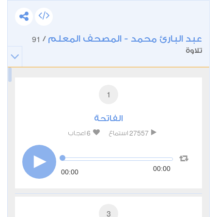
عبد البارئ محمد - المصحف المعلم
91
/
تلاوة
1
الفاتحة
6
27557
استماع
اعجاب
00:00
00:00
3