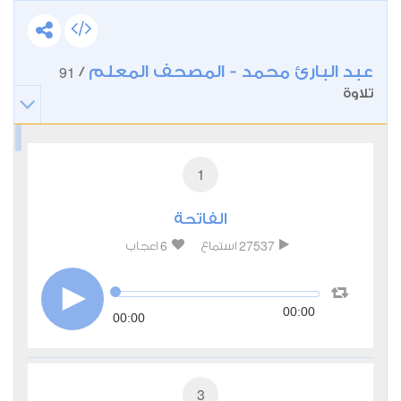
عبد البارئ محمد - المصحف المعلم
91
/
تلاوة
1
الفاتحة
6
27537
استماع
اعجاب
00:00
00:00
3