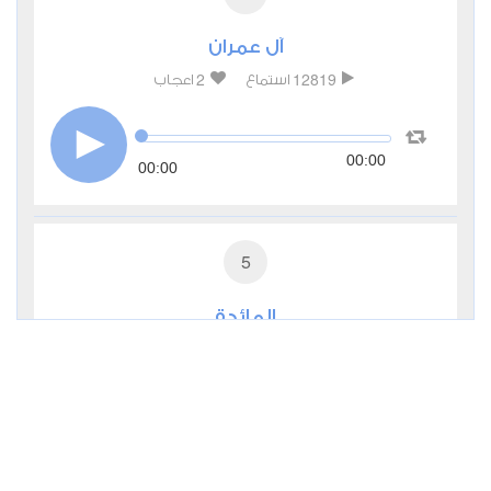
آل عمران
2
12819
استماع
اعجاب
00:00
00:00
5
المائدة
0
6518
استماع
اعجاب
00:00
00:00