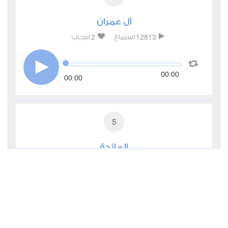
آل عمران
2
12813
استماع
اعجاب
00:00
00:00
5
المائدة
0
6513
استماع
اعجاب
00:00
00:00