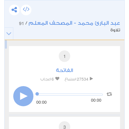
عبد البارئ محمد - المصحف المعلم
91
/
تلاوة
1
الفاتحة
6
27534
استماع
اعجاب
00:00
00:00
3