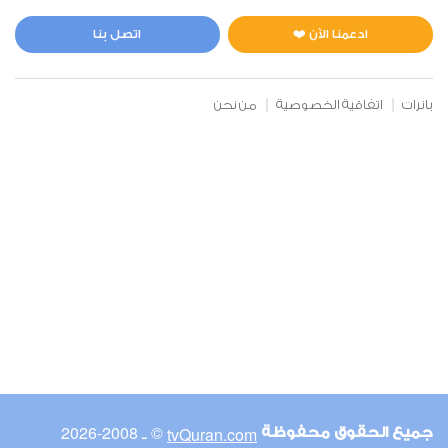
المائدة
0
4327
استماع
اعجاب
ادعمنا الآن ❤️
اتصل بنا
بانرات
اتفاقية الخصوصية
من نحن
00:00
00:00
6
الأنعام
0
4160
استماع
اعجاب
00:00
00:00
© ـ 2008-2026
tvQuran.com
جميع الحقوق محفوظة
7