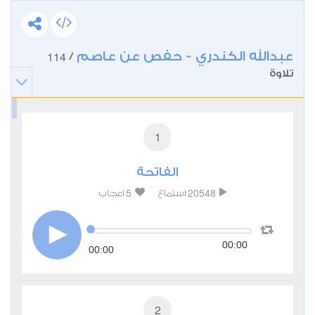
عبدالله الكندري - حفص عن عاصم
114
/
تلاوة
1
الفاتحة
5
20548
استماع
اعجاب
00:00
00:00
2