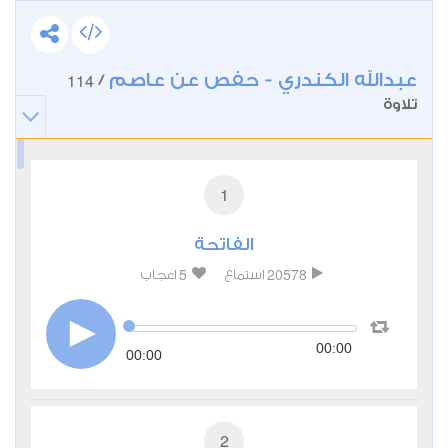
عبدالله الكندري - حفص عن عاصم
114
/
تلاوة
1
الفاتحة
5
20578
استماع
اعجاب
00:00
00:00
2