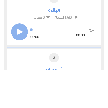
البقرة
2
12621
استماع
اعجاب
00:00
00:00
3
آل عمران
0
5751
استماع
اعجاب
00:00
00:00