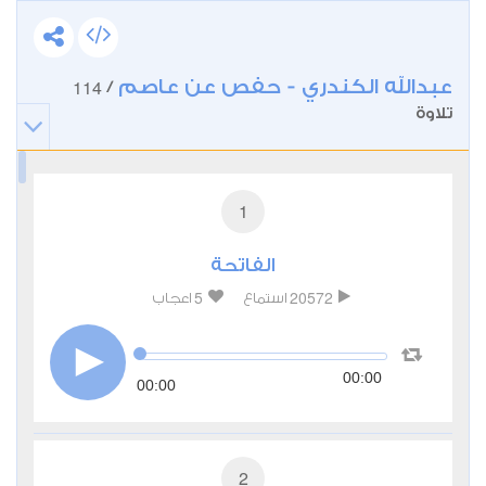
عبدالله الكندري - حفص عن عاصم
114
/
تلاوة
1
الفاتحة
5
20572
استماع
اعجاب
00:00
00:00
2