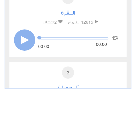
البقرة
2
12615
استماع
اعجاب
00:00
00:00
3
آل عمران
0
5749
استماع
اعجاب
00:00
00:00