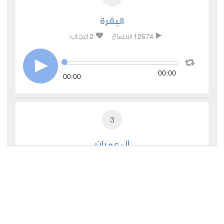
البقرة
2
12674
استماع
اعجاب
00:00
00:00
3
آل عمران
0
5769
استماع
اعجاب
00:00
00:00