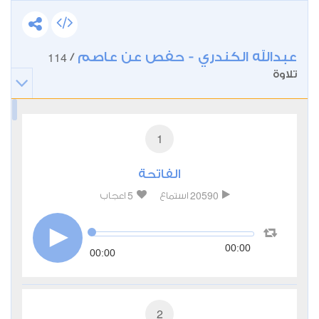
عبدالله الكندري - حفص عن عاصم
114
/
تلاوة
1
الفاتحة
5
20590
استماع
اعجاب
00:00
00:00
2