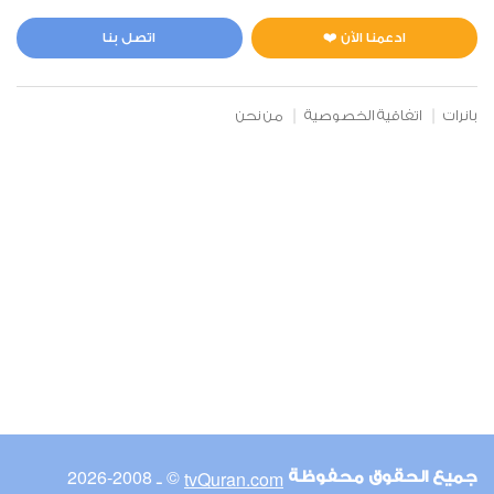
المائدة
0
4336
استماع
اعجاب
ادعمنا الآن ❤️
اتصل بنا
بانرات
اتفاقية الخصوصية
من نحن
00:00
00:00
6
الأنعام
0
4246
استماع
اعجاب
00:00
00:00
© ـ 2008-2026
tvQuran.com
جميع الحقوق محفوظة
7