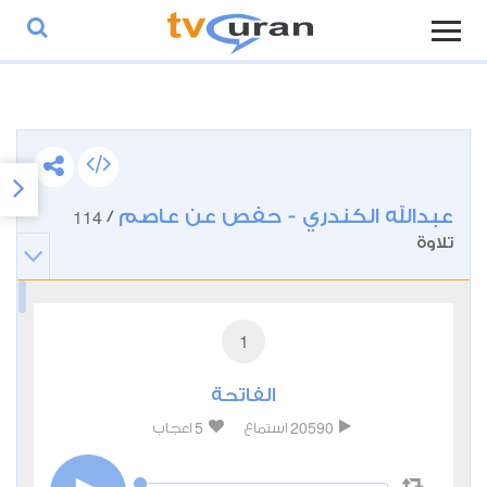
عبدالله الكندري - حفص عن عاصم
114
/
تلاوة
1
الفاتحة
5
20590
استماع
اعجاب