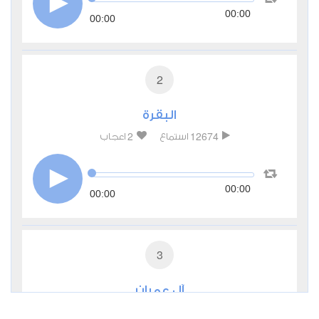
00:00
00:00
2
البقرة
2
12674
استماع
اعجاب
00:00
00:00
3
آل عمران
0
5769
استماع
اعجاب