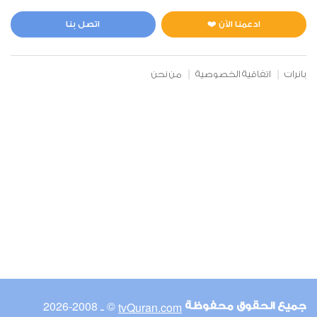
المائدة
0
3617
استماع
اعجاب
ادعمنا الآن ❤️
اتصل بنا
بانرات
اتفاقية الخصوصية
من نحن
00:00
00:00
6
الأنعام
0
3496
استماع
اعجاب
00:00
00:00
© ـ 2008-2026
tvQuran.com
جميع الحقوق محفوظة
7