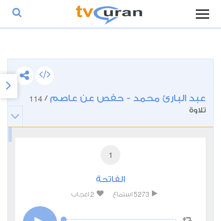
عبد البارئ محمد - حفص عن عاصم
114
/
تلاوة
1
الفاتحة
2
5273
استماع
اعجاب