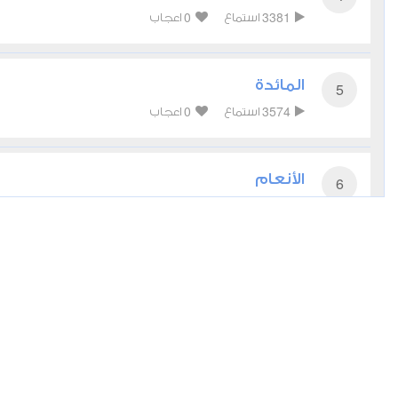
0
3381
استماع
اعجاب
المائدة
5
0
3574
استماع
اعجاب
الأنعام
6
0
3481
استماع
اعجاب
الأعراف
7
0
3534
استماع
اعجاب
الأنفال
8
أعجبني
مشاركة
تحميل
أخرى