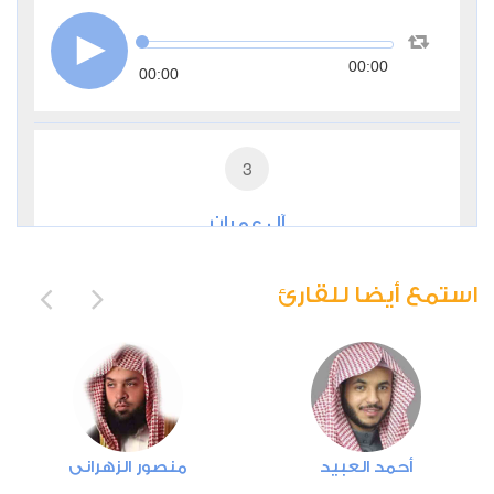
00:00
00:00
3
آل عمران
0
9559
استماع
اعجاب
استمع أيضا للقارئ
00:00
00:00
4
أحمد العبيد
منصور الزهراني