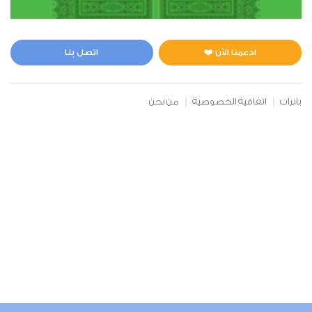
الأنعام
0
7347
استماع
اعجاب
ادعمنا الآن ❤️
اتصل بنا
بانرات
اتفاقية الخصوصية
من نحن
00:00
00:00
7
الأعراف
0
6483
استماع
اعجاب
00:00
00:00