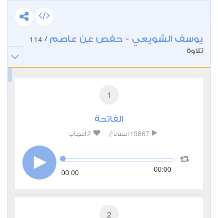
يوسف الشويعي - حفص عن عاصم
114
/
تلاوة
1
الفاتحة
2
19867
استماع
اعجاب
00:00
00:00
2