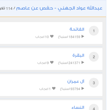
عبدالله عواد الجهني - حفص عن عاصم
114
/
تلاو
الفاتحة
1
10
184159
استماع
اعجاب
البقرة
2
9
241371
استماع
اعجاب
آل عمران
3
1
93794
استماع
اعجاب
النساء
4