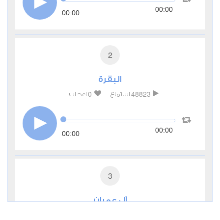
00:00
00:00
2
البقرة
0
48823
استماع
اعجاب
00:00
00:00
3
آل عمران
1
18325
استماع
اعجاب