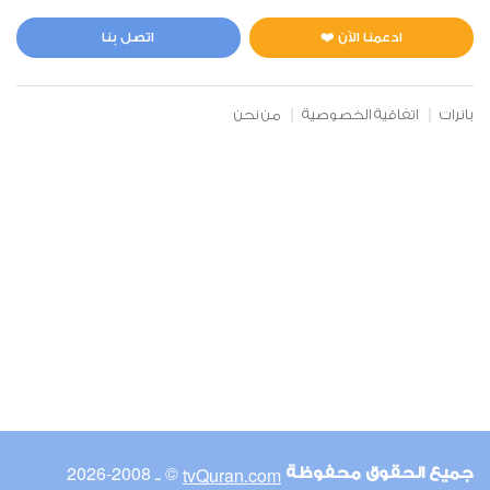
المائدة
0
12629
استماع
اعجاب
ادعمنا الآن ❤️
اتصل بنا
بانرات
اتفاقية الخصوصية
من نحن
00:00
00:00
6
الأنعام
1
12139
استماع
اعجاب
00:00
00:00
© ـ 2008-2026
tvQuran.com
جميع الحقوق محفوظة
7