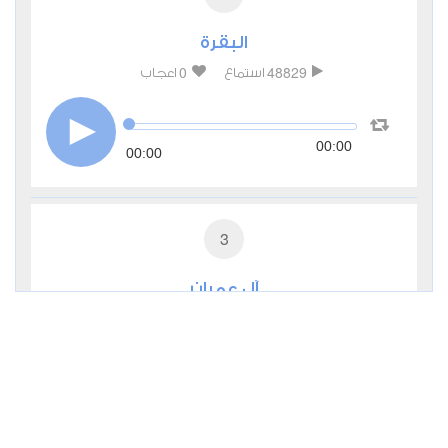
البقرة
0
48829
استماع
اعجاب
00:00
00:00
3
آل عمران
1
18327
استماع
اعجاب
00:00
00:00