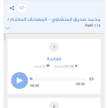
محمد صديق المنشاوي - المصحف المعلم
/
114
تلاوة
1
الفاتحة
3
69156
استماع
اعجاب
00:00
00:00
2