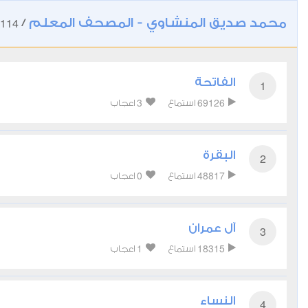
محمد صديق المنشاوي - المصحف المعلم
114
/
الفاتحة
1
3
69126
استماع
اعجاب
البقرة
2
0
48817
استماع
اعجاب
آل عمران
3
1
18315
استماع
اعجاب
النساء
4