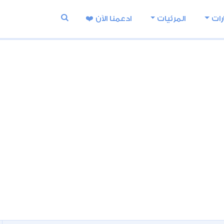
رات
المرئيات
ادعمنا اﻵن ❤️