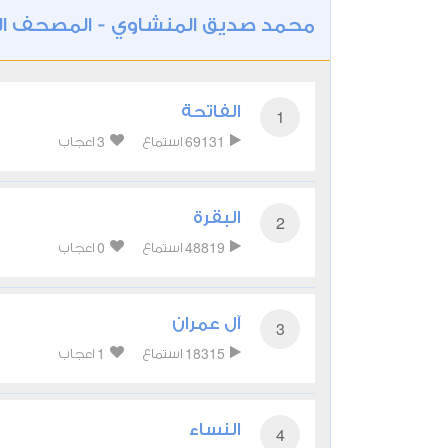
محمد صديق المنشاوي - المصحف ا
الفاتحة
1
3
69131
استماع
اعجاب
البقرة
2
0
48819
استماع
اعجاب
آل عمران
3
1
18315
استماع
اعجاب
النساء
4