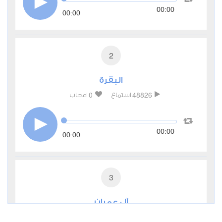
00:00
00:00
2
البقرة
0
48826
استماع
اعجاب
00:00
00:00
3
آل عمران
1
18327
استماع
اعجاب