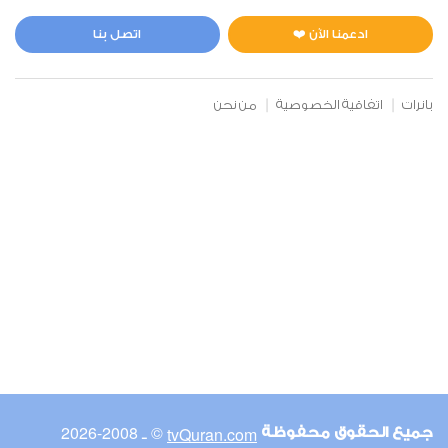
المائدة
0
12632
استماع
اعجاب
ادعمنا الآن ❤️
اتصل بنا
بانرات
اتفاقية الخصوصية
من نحن
00:00
00:00
6
الأنعام
1
12144
استماع
اعجاب
00:00
00:00
© ـ 2008-2026
tvQuran.com
جميع الحقوق محفوظة
7