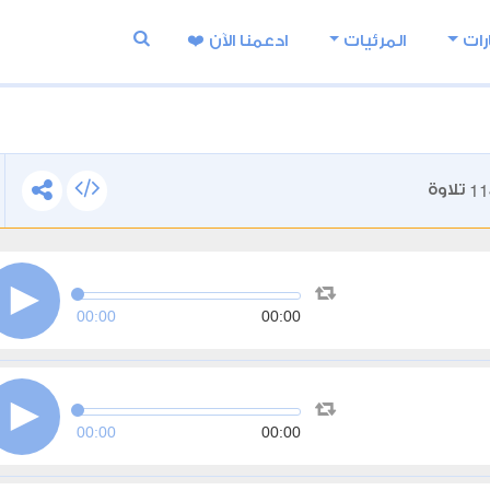
رات
المرئيات
ادعمنا اﻵن ❤️
11
تلاوة
00:00
00:00
00:00
00:00