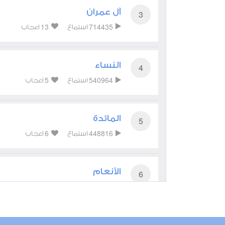
آل عمران
3
13
714435
استماع
اعجاب
النساء
4
5
540964
استماع
اعجاب
المائدة
5
6
448816
استماع
اعجاب
الأنعام
6
5
333212
استماع
اعجاب