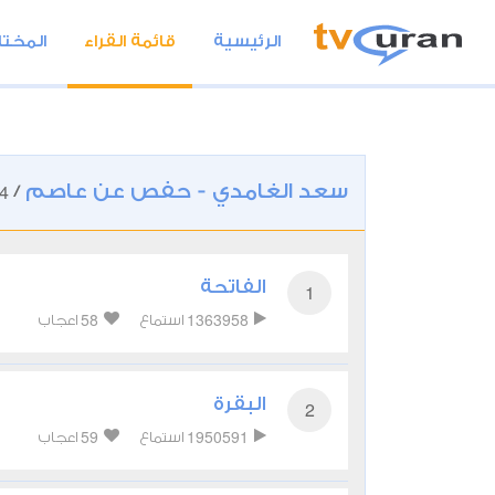
الرئيسية
قائمة القراء
المختا
سعد الغامدي - حفص عن عاصم
4
/
الفاتحة
1
58
1363958
استماع
اعجاب
البقرة
2
59
1950591
استماع
اعجاب