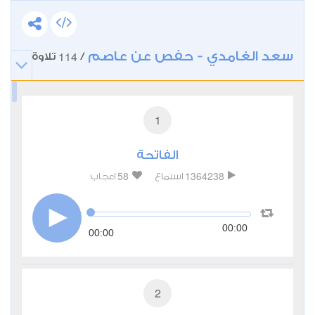
سعد الغامدي - حفص عن عاصم
114
/
تلاوة
1
الفاتحة
58
1364238
استماع
اعجاب
00:00
00:00
2