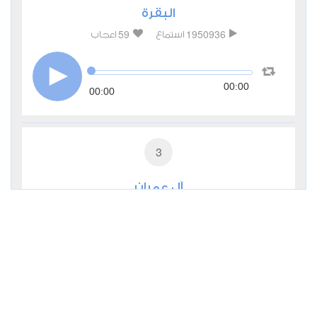
البقرة
59
1950936
استماع
اعجاب
00:00
00:00
3
آل عمران
13
714611
استماع
اعجاب
00:00
00:00