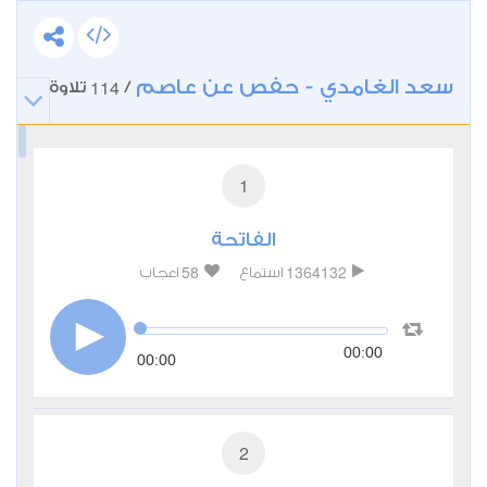
سعد الغامدي - حفص عن عاصم
114
/
تلاوة
1
الفاتحة
58
1364132
استماع
اعجاب
00:00
00:00
2