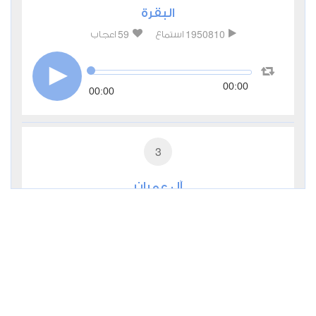
البقرة
59
1950810
استماع
اعجاب
00:00
00:00
3
آل عمران
13
714540
استماع
اعجاب
00:00
00:00