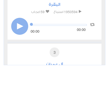
البقرة
59
1950594
استماع
اعجاب
00:00
00:00
3
آل عمران
13
714437
استماع
اعجاب
00:00
00:00