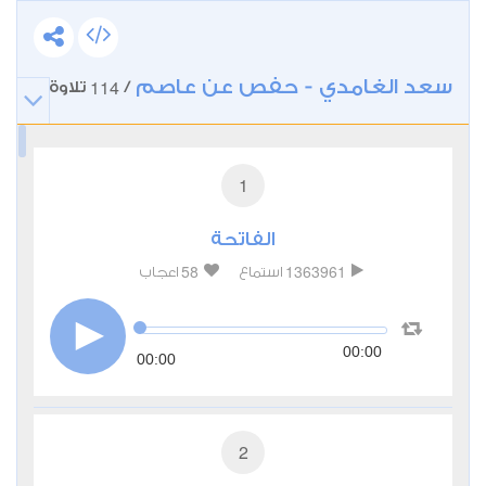
سعد الغامدي - حفص عن عاصم
114
/
تلاوة
1
الفاتحة
58
1363961
استماع
اعجاب
00:00
00:00
2