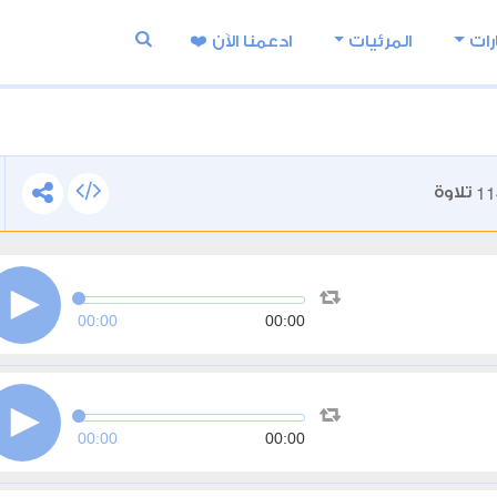
رات
المرئيات
ادعمنا اﻵن ❤️
11
تلاوة
00:00
00:00
00:00
00:00