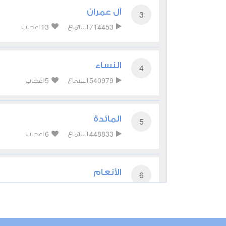
آل عمران
3
13
714453
استماع
اعجاب
النساء
4
5
540979
استماع
اعجاب
المائدة
5
6
448833
استماع
اعجاب
الأنعام
6
5
333234
استماع
اعجاب