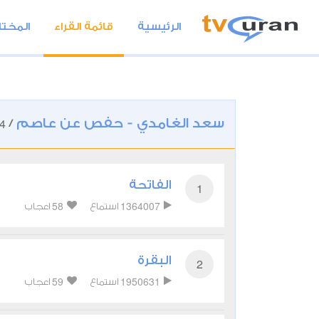
الرئيسية
قائمة القراء
المختا
سعد الغامدي - حفص عن عاصم
4
/
الفاتحة
1
58
1364007
استماع
اعجاب
البقرة
2
59
1950631
استماع
اعجاب