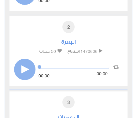
00:00
2
البقرة
50
1470606
استماع
اعجاب
00:00
00:00
3
آل عمران
17
492572
استماع
اعجاب