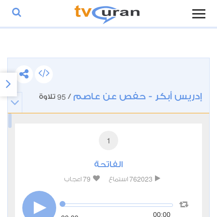
إدريس أبكر - حفص عن عاصم
95
/
تلاوة
1
الفاتحة
79
762023
استماع
اعجاب
00:00