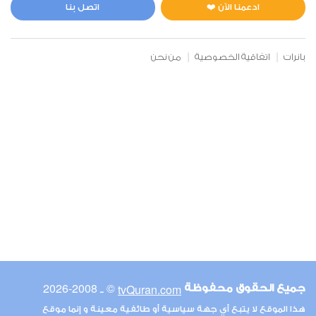
10
144517
استماع
اعجاب
ادعمنا الآن ❤️
اتصل بنا
بانرات
اتفاقية الخصوصية
من نحن
00:00
00:00
6
الأنعام
11
170747
استماع
اعجاب
00:00
00:00
© ـ 2008-2026
tvQuran.com
جميع الحقوق محفوظة
7
هذا الموقع لا يتبع أي جهة سياسية أو طائفية معينة و إنما موقع