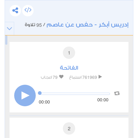
إدريس أبكر - حفص عن عاصم
95
/
تلاوة
1
الفاتحة
79
761969
استماع
اعجاب
00:00
00:00
2