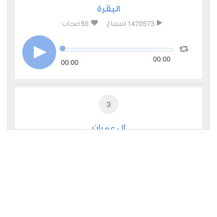
البقرة
50
1470573
استماع
اعجاب
00:00
00:00
3
آل عمران
17
492560
استماع
اعجاب
00:00
00:00