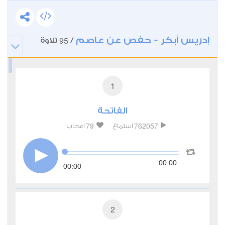
إدريس أبكر - حفص عن عاصم
95
/
تلاوة
1
الفاتحة
79
762057
استماع
اعجاب
00:00
00:00
2