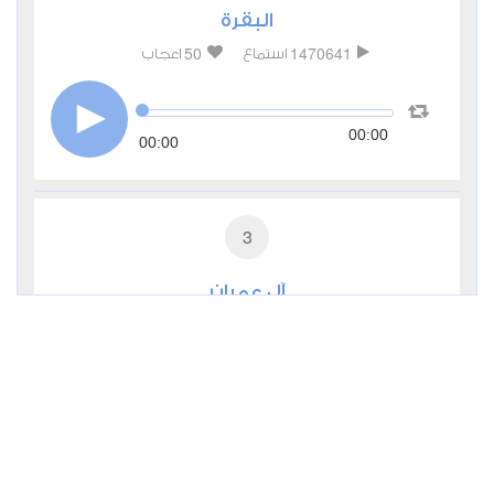
البقرة
50
1470641
استماع
اعجاب
00:00
00:00
3
آل عمران
17
492583
استماع
اعجاب
00:00
00:00