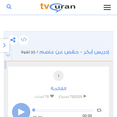
إدريس أبكر - حفص عن عاصم
95
/
تلاوة
1
الفاتحة
79
762029
استماع
اعجاب
00:00