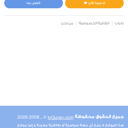
10
144517
استماع
اعجاب
ادعمنا الآن ❤️
اتصل بنا
بانرات
اتفاقية الخصوصية
من نحن
00:00
00:00
6
الأنعام
11
170747
استماع
اعجاب
00:00
00:00
© ـ 2008-2026
tvQuran.com
جميع الحقوق محفوظة
7
هذا الموقع لا يتبع أي جهة سياسية أو طائفية معينة و إنما موقع