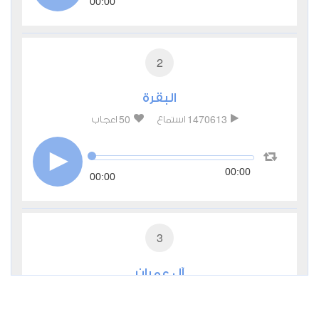
00:00
2
البقرة
50
1470613
استماع
اعجاب
00:00
00:00
3
آل عمران
17
492574
استماع
اعجاب