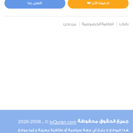
0
15950
استماع
اعجاب
ادعمنا الآن ❤️
اتصل بنا
بانرات
اتفاقية الخصوصية
من نحن
00:00
00:00
6
الأنعام
0
15188
استماع
اعجاب
00:00
00:00
© ـ 2008-2026
tvQuran.com
جميع الحقوق محفوظة
7
هذا الموقع لا يتبع أي جهة سياسية أو طائفية معينة و إنما موقع