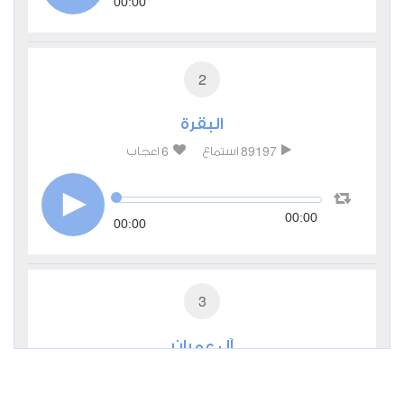
00:00
2
البقرة
6
89197
استماع
اعجاب
00:00
00:00
3
آل عمران
0
27949
استماع
اعجاب