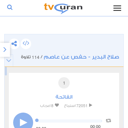
صلاح البدير - حفص عن عاصم
114
/
تلاوة
1
الفاتحة
8
72051
استماع
اعجاب
00:00