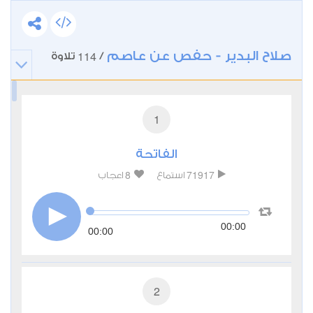
صلاح البدير - حفص عن عاصم
114
/
تلاوة
1
الفاتحة
8
71917
استماع
اعجاب
00:00
00:00
2