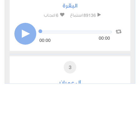
البقرة
6
89136
استماع
اعجاب
00:00
00:00
3
آل عمران
0
27928
استماع
اعجاب
00:00
00:00