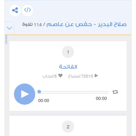
صلاح البدير - حفص عن عاصم
114
/
تلاوة
1
الفاتحة
8
72015
استماع
اعجاب
00:00
00:00
2