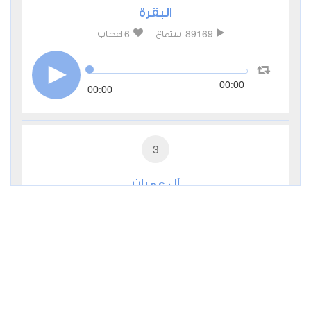
البقرة
6
89169
استماع
اعجاب
00:00
00:00
3
آل عمران
0
27936
استماع
اعجاب
00:00
00:00