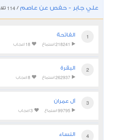
علي جابر - حفص عن عاصم
114
/
تلا
الفاتحة
1
18
218241
استماع
اعجاب
البقرة
2
8
262937
استماع
اعجاب
آل عمران
3
3
99795
استماع
اعجاب
النساء
4