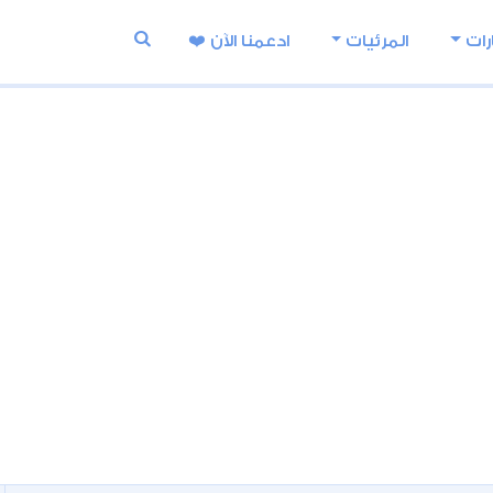
رات
المرئيات
ادعمنا اﻵن ❤️