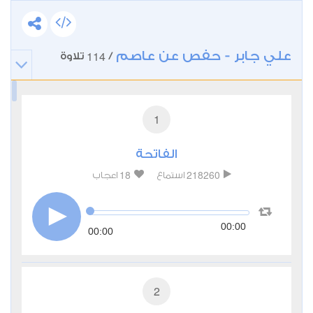
علي جابر - حفص عن عاصم
114
/
تلاوة
1
الفاتحة
18
218260
استماع
اعجاب
00:00
00:00
2