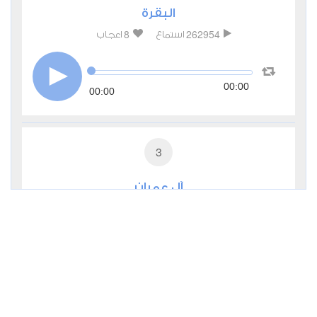
البقرة
8
262954
استماع
اعجاب
00:00
00:00
3
آل عمران
3
99815
استماع
اعجاب
00:00
00:00