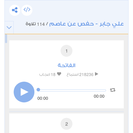
علي جابر - حفص عن عاصم
114
/
تلاوة
1
الفاتحة
18
218236
استماع
اعجاب
00:00
00:00
2