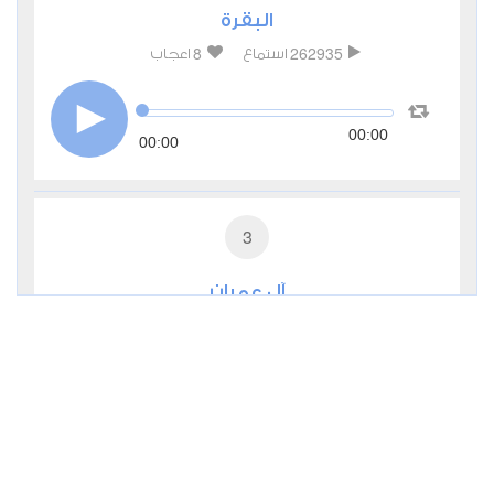
البقرة
8
262935
استماع
اعجاب
00:00
00:00
3
آل عمران
3
99790
استماع
اعجاب
00:00
00:00