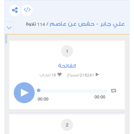
علي جابر - حفص عن عاصم
114
/
تلاوة
1
الفاتحة
18
218241
استماع
اعجاب
00:00
00:00
2