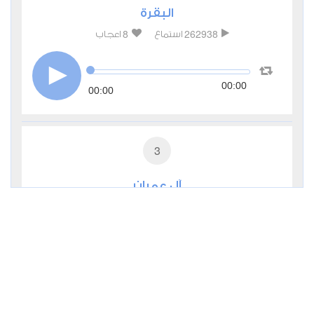
البقرة
8
262938
استماع
اعجاب
00:00
00:00
3
آل عمران
3
99795
استماع
اعجاب
00:00
00:00