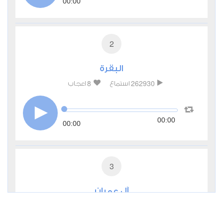
00:00
2
البقرة
8
262930
استماع
اعجاب
00:00
00:00
3
آل عمران
3
99783
استماع
اعجاب