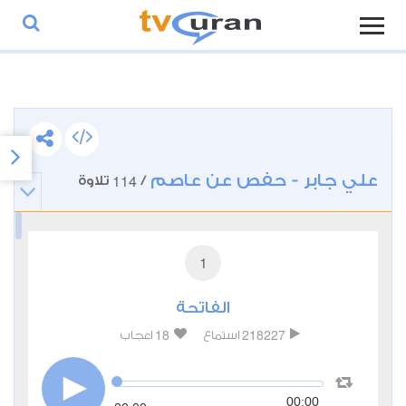
علي جابر - حفص عن عاصم
114
/
تلاوة
1
الفاتحة
18
218227
استماع
اعجاب
00:00