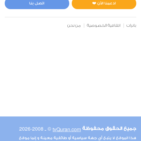
1
53332
استماع
اعجاب
ادعمنا الآن ❤️
اتصل بنا
بانرات
اتفاقية الخصوصية
من نحن
00:00
00:00
6
الأنعام
2
51754
استماع
اعجاب
00:00
00:00
© ـ 2008-2026
tvQuran.com
جميع الحقوق محفوظة
7
هذا الموقع لا يتبع أي جهة سياسية أو طائفية معينة و إنما موقع