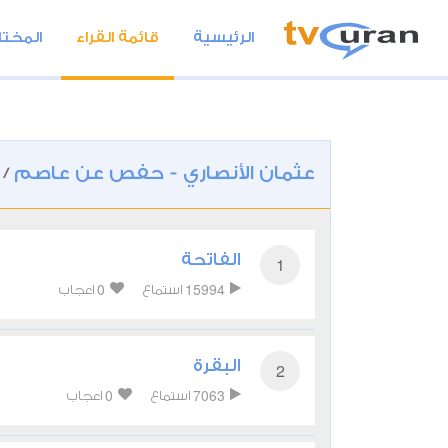
الرئيسية
قائمة القراء
المختا
عثمان الأنصاري - حفص عن عاصم
/
الفاتحة
1
0
15994
استماع
اعجاب
البقرة
2
0
7063
استماع
اعجاب