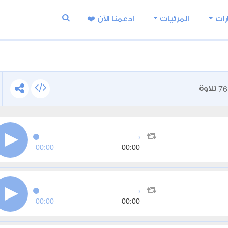
رات
المرئيات
ادعمنا اﻵن ❤️
76
تلاوة
00:00
00:00
00:00
00:00