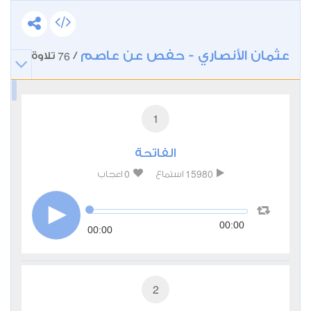
عثمان الأنصاري - حفص عن عاصم
76
/
تلاوة
1
الفاتحة
0
15980
استماع
اعجاب
00:00
00:00
2