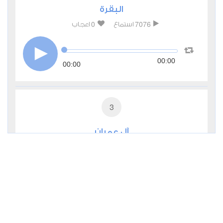
البقرة
0
7076
استماع
اعجاب
00:00
00:00
3
آل عمران
0
4675
استماع
اعجاب
00:00
00:00