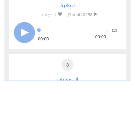
البقرة
1
10258
استماع
اعجاب
00:00
00:00
3
آل عمران
0
4971
استماع
اعجاب
00:00
00:00