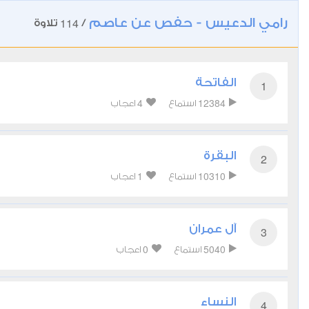
رامي الدعيس - حفص عن عاصم
114
/
تلاوة
الفاتحة
1
4
12384
استماع
اعجاب
البقرة
2
1
10310
استماع
اعجاب
آل عمران
3
0
5040
استماع
اعجاب
النساء
4