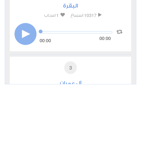
البقرة
1
10317
استماع
اعجاب
00:00
00:00
3
آل عمران
0
5044
استماع
اعجاب
00:00
00:00