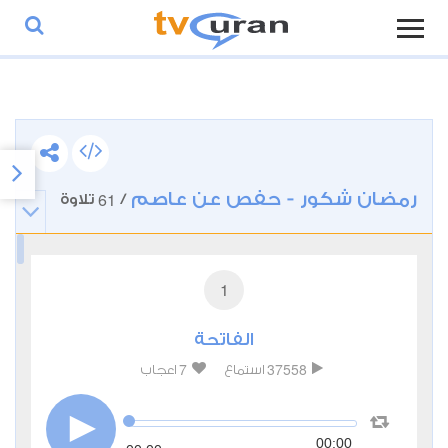
رمضان شكور - حفص عن عاصم
61
/
تلاوة
1
الفاتحة
7
37558
استماع
اعجاب
00:00