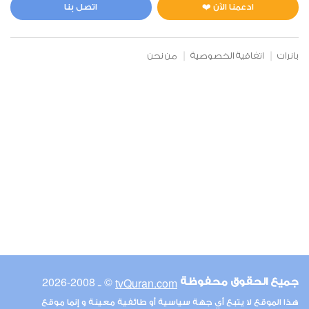
3
9332
استماع
اعجاب
ادعمنا الآن ❤️
اتصل بنا
بانرات
اتفاقية الخصوصية
من نحن
00:00
00:00
23
المؤمنون
0
10535
استماع
اعجاب
00:00
00:00
© ـ 2008-2026
tvQuran.com
جميع الحقوق محفوظة
26
هذا الموقع لا يتبع أي جهة سياسية أو طائفية معينة و إنما موقع