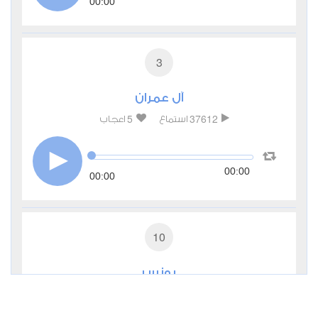
00:00
3
آل عمران
5
37612
استماع
اعجاب
00:00
00:00
10
يونس
0
14078
استماع
اعجاب