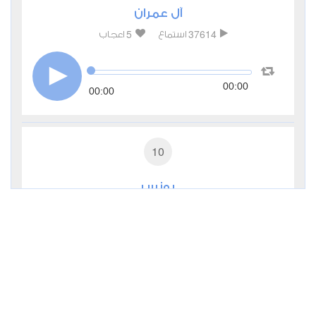
آل عمران
5
37614
استماع
اعجاب
00:00
00:00
10
يونس
0
14084
استماع
اعجاب
00:00
00:00