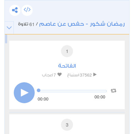
رمضان شكور - حفص عن عاصم
61
/
تلاوة
1
الفاتحة
7
37562
استماع
اعجاب
00:00
00:00
3