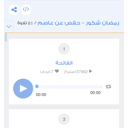
رمضان شكور - حفص عن عاصم
61
/
تلاوة
1
الفاتحة
7
37562
استماع
اعجاب
00:00
00:00
3