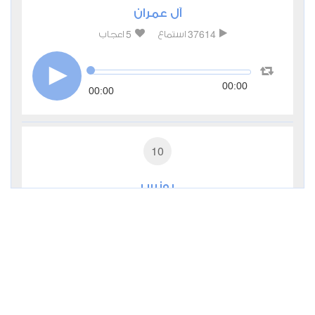
آل عمران
5
37614
استماع
اعجاب
00:00
00:00
10
يونس
0
14084
استماع
اعجاب
00:00
00:00