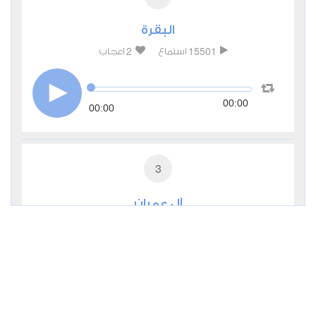
البقرة
2
15501
استماع
اعجاب
00:00
00:00
3
آل عمران
0
6078
استماع
اعجاب
00:00
00:00