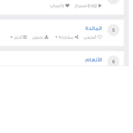
0
5162
استماع
اعجاب
المائدة
5
أعجبني
مشاركة
تحميل
أخرى
الأنعام
6
0
5071
استماع
اعجاب
الأعراف
7
0
4058
استماع
اعجاب
الأنفال
8
0
3958
استماع
اعجاب