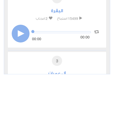
البقرة
2
15499
استماع
اعجاب
00:00
00:00
3
آل عمران
0
6076
استماع
اعجاب
00:00
00:00